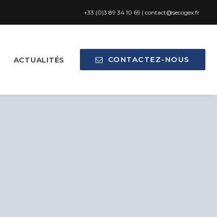
+33 (0)3 89 34 10 69
|
contact@secogex.fr
CONTACTEZ-NOUS
ACTUALITÉS