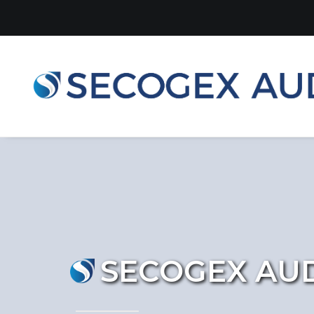
S
E
C
O
G
E
X
A
U